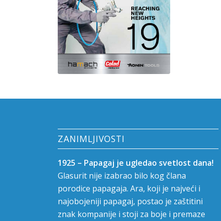
ZANIMLJIVOSTI
1925 – Papagaj je ugledao svetlost dana!
Glasurit nije izabrao bilo kog člana
porodice papagaja. Ara, koji je najveći i
najobojeniji papagaj, postao je zaštitini
znak kompanije i stoji za boje i premaze