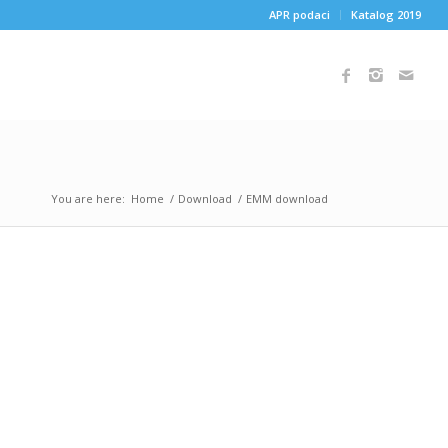
APR podaci
Katalog 2019
You are here:
Home
/
Download
/
EMM download